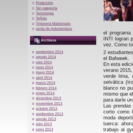
Protección
Sin categoría
Tecnologia
Teñido
Tintoreria Maldonado
venta de indumentaria
el programa
INTI logran 
Archivos
vez. Como to
2 estudiante
septiembre 2014
agosto 2014
el Bafweek.
julio 2014
En esta edici
junio 2014
verano 2015, 
mayo 2014
verde lima, 
abril 2014
selvática (t
marzo 2014
blanco no pue
febrero 2014
mismo que el
enero 2014
diciembre 2013
para darle u
noviembre 2013
Las prendas 
octubre 2013
corto como l
septiembre 2013
moda deporti
agosto 2013
tuerca: ahor
julio 2013
trabajo al g
junio 2013