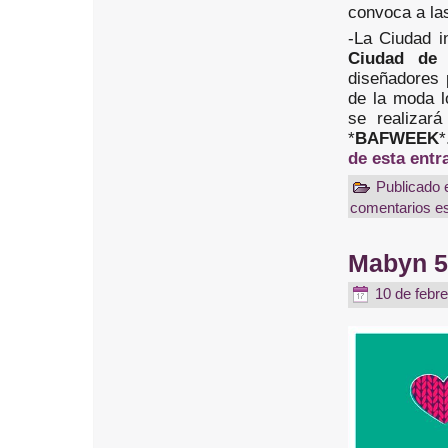
convoca a las
-La Ciudad i
Ciudad de
diseñadores p
de la moda l
se realizar
*
BAFWEEK
*
de esta entr
Publicado
comentarios es
Mabyn 5
10 de febre