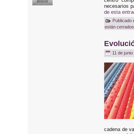
centro compe
necesarios p
de esta entra
Publicado 
están cerrados
Evolució
11 de junio
cadena de val